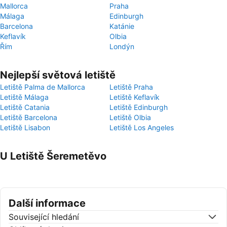
Mallorca
Praha
Málaga
Edinburgh
Barcelona
Katánie
Keflavík
Olbia
Řím
Londýn
Nejlepší světová letiště
Letiště Palma de Mallorca
Letiště Praha
Letiště Málaga
Letiště Keflavík
Letiště Catania
Letiště Edinburgh
Letiště Barcelona
Letiště Olbia
Letiště Lisabon
Letiště Los Angeles
U Letiště Šeremetěvo
Další informace
Související hledání