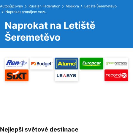
Autopůjčovny
Russian Federation
Moskva
Letiště Šeremetěvo
Naprokat pronájem vozu
Naprokat na Letiště
Šeremetěvo
Nejlepší světové destinace