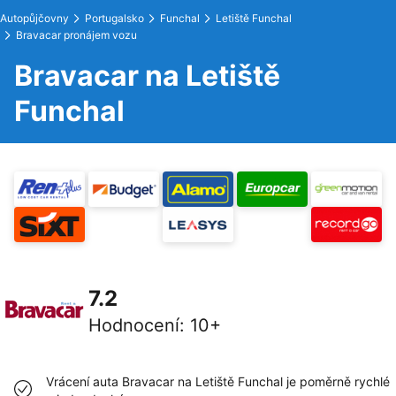
Autopůjčovny
Portugalsko
Funchal
Letiště Funchal
Bravacar pronájem vozu
Bravacar na Letiště
Funchal
7.2
Hodnocení
:
10+
Vrácení auta Bravacar na Letiště Funchal je poměrně rychlé