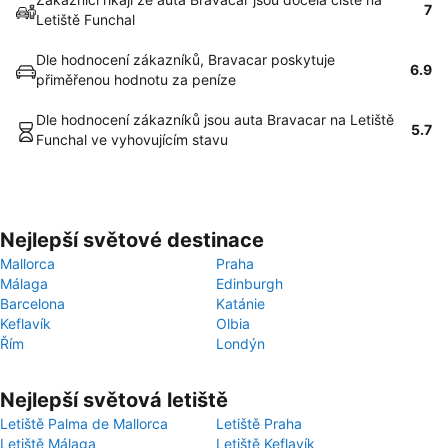
7
Letiště Funchal
Dle hodnocení zákazníků, Bravacar poskytuje
6.9
přiměřenou hodnotu za peníze
Dle hodnocení zákazníků jsou auta Bravacar na Letiště
5.7
Funchal ve vyhovujícím stavu
Nejlepší světové destinace
Mallorca
Praha
Málaga
Edinburgh
Barcelona
Katánie
Keflavík
Olbia
Řím
Londýn
Nejlepší světová letiště
Letiště Palma de Mallorca
Letiště Praha
Letiště Málaga
Letiště Keflavík