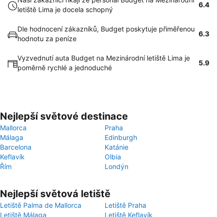
6.4
letiště Lima je docela schopný
Dle hodnocení zákazníků, Budget poskytuje přiměřenou
6.3
hodnotu za peníze
Vyzvednutí auta Budget na Mezinárodní letiště Lima je
5.9
poměrně rychlé a jednoduché
Nejlepší světové destinace
Mallorca
Praha
Málaga
Edinburgh
Barcelona
Katánie
Keflavík
Olbia
Řím
Londýn
Nejlepší světová letiště
Letiště Palma de Mallorca
Letiště Praha
Letiště Málaga
Letiště Keflavík