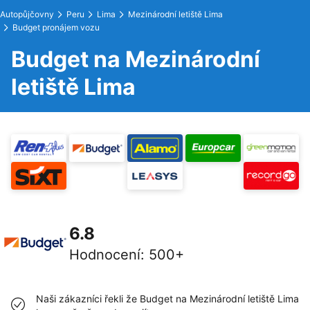
Autopůjčovny
Peru
Lima
Mezinárodní letiště Lima
Budget pronájem vozu
Budget na Mezinárodní
letiště Lima
6.8
Hodnocení
:
500+
Naši zákazníci řekli že Budget na Mezinárodní letiště Lima