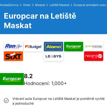
Autopůjčovny
Oman
Maskat
Letiště Maskat
Europcar pronájem vozu
Europcar na Letiště
Maskat
8.2
Hodnocení
:
1,000+
Vrácení auta Europcar na Letiště Maskat je poměrně rychlé
a jednoduché