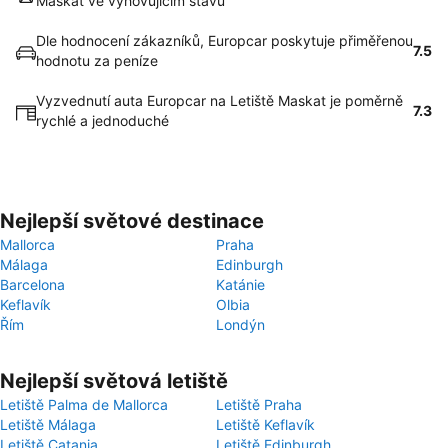
Maskat ve vyhovujícím stavu
Dle hodnocení zákazníků, Europcar poskytuje přiměřenou
7.5
hodnotu za peníze
Vyzvednutí auta Europcar na Letiště Maskat je poměrně
7.3
rychlé a jednoduché
Nejlepší světové destinace
Mallorca
Praha
Málaga
Edinburgh
Barcelona
Katánie
Keflavík
Olbia
Řím
Londýn
Nejlepší světová letiště
Letiště Palma de Mallorca
Letiště Praha
Letiště Málaga
Letiště Keflavík
Letiště Catania
Letiště Edinburgh