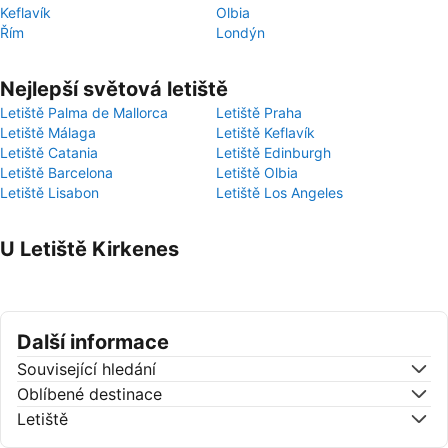
Keflavík
Olbia
Řím
Londýn
Nejlepší světová letiště
Letiště Palma de Mallorca
Letiště Praha
Letiště Málaga
Letiště Keflavík
Letiště Catania
Letiště Edinburgh
Letiště Barcelona
Letiště Olbia
Letiště Lisabon
Letiště Los Angeles
U Letiště Kirkenes
Další informace
Související hledání
Oblíbené destinace
Letiště