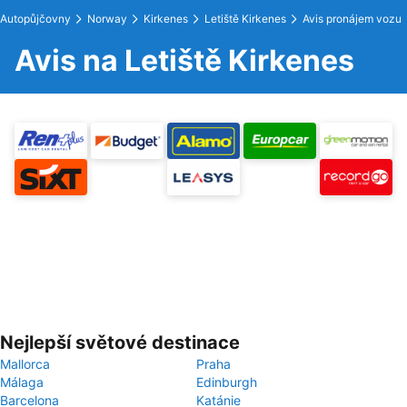
Autopůjčovny
Norway
Kirkenes
Letiště Kirkenes
Avis pronájem vozu
Avis na Letiště Kirkenes
Nejlepší světové destinace
Mallorca
Praha
Málaga
Edinburgh
Barcelona
Katánie