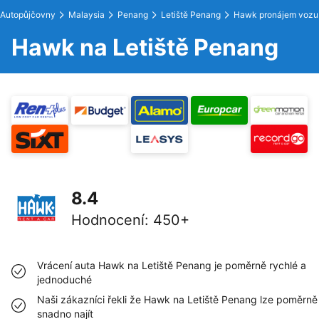
Autopůjčovny
Malaysia
Penang
Letiště Penang
Hawk pronájem vozu
Hawk na Letiště Penang
8.4
Hodnocení
:
450+
Vrácení auta Hawk na Letiště Penang je poměrně rychlé a
jednoduché
Naši zákazníci řekli že Hawk na Letiště Penang lze poměrně
snadno najít