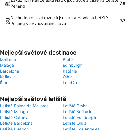
Zákazníci říkají že auta Hawk jsou docela čisté na Letiště
7.8
Penang
Dle hodnocení zákazníků jsou auta Hawk na Letiště
7.7
Penang ve vyhovujícím stavu
Nejlepší světové destinace
Mallorca
Praha
Málaga
Edinburgh
Barcelona
Katánie
Keflavík
Olbia
Řím
Londýn
Nejlepší světová letiště
Letiště Palma de Mallorca
Letiště Praha
Letiště Málaga
Letiště Keflavík
Letiště Catania
Letiště Edinburgh
Letiště Barcelona
Letiště Olbia
Letiště Lisabon
Letiště Los Angeles