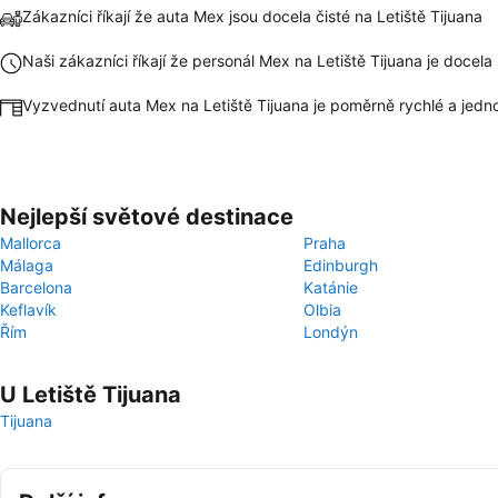
Zákazníci říkají že auta Mex jsou docela čisté na Letiště Tijuana
Naši zákazníci říkají že personál Mex na Letiště Tijuana je docel
Vyzvednutí auta Mex na Letiště Tijuana je poměrně rychlé a jed
Nejlepší světové destinace
Mallorca
Praha
Málaga
Edinburgh
Barcelona
Katánie
Keflavík
Olbia
Řím
Londýn
U Letiště Tijuana
Tijuana