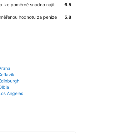
na lze poměrně snadno najít
6.5
iměřenou hodnotu za peníze
5.8
Praha
Keflavík
 Edinburgh
Olbia
 Los Angeles