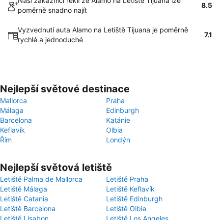
Naši zákazníci řekli že Alamo na Letiště Tijuana lze
8.5
poměrně snadno najít
Vyzvednutí auta Alamo na Letiště Tijuana je poměrně
7.1
rychlé a jednoduché
Nejlepší světové destinace
Mallorca
Praha
Málaga
Edinburgh
Barcelona
Katánie
Keflavík
Olbia
Řím
Londýn
Nejlepší světová letiště
Letiště Palma de Mallorca
Letiště Praha
Letiště Málaga
Letiště Keflavík
Letiště Catania
Letiště Edinburgh
Letiště Barcelona
Letiště Olbia
Letiště Lisabon
Letiště Los Angeles