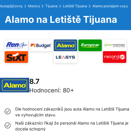
Autopůjčovny
Mexico
Tijuana
Letiště Tijuana
Alamo pronájem vozu
Alamo na Letiště Tijuana
8.7
Hodnocení
:
80+
Dle hodnocení zákazníků jsou auta Alamo na Letiště Tijuana
ve vyhovujícím stavu
Naši zákazníci říkají že personál Alamo na Letiště Tijuana je
docela schopný