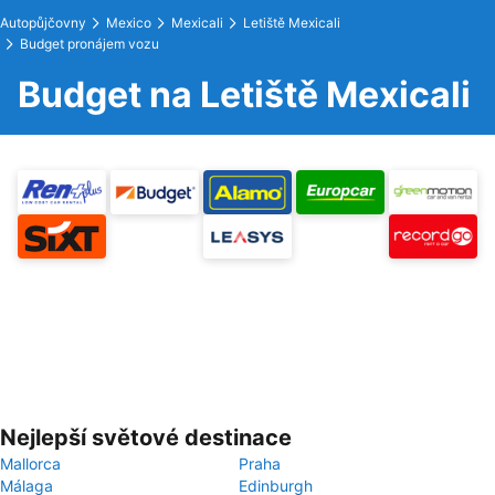
Autopůjčovny
Mexico
Mexicali
Letiště Mexicali
Budget pronájem vozu
Budget na Letiště Mexicali
Nejlepší světové destinace
Mallorca
Praha
Málaga
Edinburgh