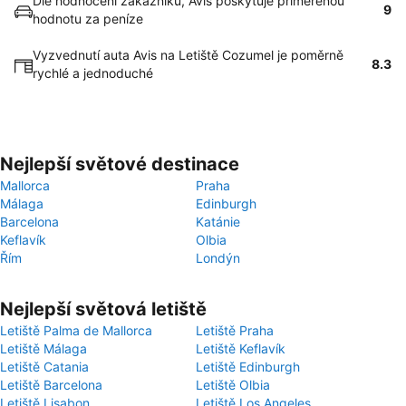
Dle hodnocení zákazníků, Avis poskytuje přiměřenou
9
hodnotu za peníze
Vyzvednutí auta Avis na Letiště Cozumel je poměrně
8.3
rychlé a jednoduché
Nejlepší světové destinace
Mallorca
Praha
Málaga
Edinburgh
Barcelona
Katánie
Keflavík
Olbia
Řím
Londýn
Nejlepší světová letiště
Letiště Palma de Mallorca
Letiště Praha
Letiště Málaga
Letiště Keflavík
Letiště Catania
Letiště Edinburgh
Letiště Barcelona
Letiště Olbia
Letiště Lisabon
Letiště Los Angeles