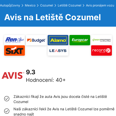
Autopůjčovny
Mexico
Cozumel
Letiště Cozumel
Avis pronájem vozu
Avis na Letiště Cozumel
9.3
Hodnocení
:
40+
Zákazníci říkají že auta Avis jsou docela čisté na Letiště
Cozumel
Naši zákazníci řekli že Avis na Letiště Cozumel lze poměrně
snadno najít