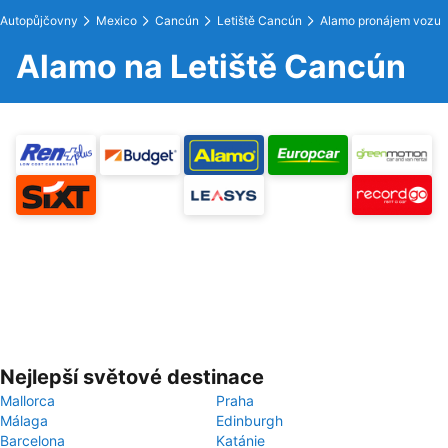
Autopůjčovny
Mexico
Cancún
Letiště Cancún
Alamo pronájem vozu
Alamo na Letiště Cancún
Nejlepší světové destinace
Mallorca
Praha
Málaga
Edinburgh
Barcelona
Katánie