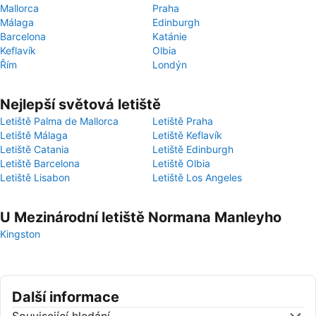
Mallorca
Praha
Málaga
Edinburgh
Barcelona
Katánie
Keflavík
Olbia
Řím
Londýn
Nejlepší světová letiště
Letiště Palma de Mallorca
Letiště Praha
Letiště Málaga
Letiště Keflavík
Letiště Catania
Letiště Edinburgh
Letiště Barcelona
Letiště Olbia
Letiště Lisabon
Letiště Los Angeles
U Mezinárodní letiště Normana Manleyho
Kingston
Další informace