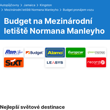
Autopůjčovny
Jamaica
Kingston
Mezinárodní letiště Normana Manleyho
Budget pronájem vozu
Budget na Mezinárodní
letiště Normana Manleyho
Nejlepší světové destinace