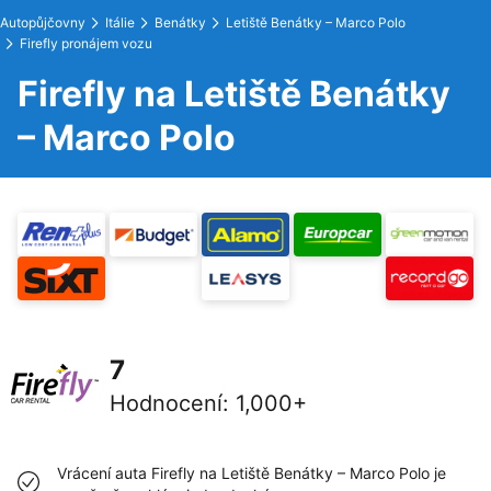
Autopůjčovny
Itálie
Benátky
Letiště Benátky – Marco Polo
Firefly pronájem vozu
Firefly na Letiště Benátky
– Marco Polo
7
Hodnocení
:
1,000+
Vrácení auta Firefly na Letiště Benátky – Marco Polo je