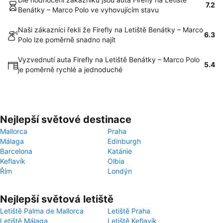
7.2
Benátky – Marco Polo ve vyhovujícím stavu
Naši zákazníci řekli že Firefly na Letiště Benátky – Marco
6.3
Polo lze poměrně snadno najít
Vyzvednutí auta Firefly na Letiště Benátky – Marco Polo
5.4
je poměrně rychlé a jednoduché
Nejlepší světové destinace
Mallorca
Praha
Málaga
Edinburgh
Barcelona
Katánie
Keflavík
Olbia
Řím
Londýn
Nejlepší světová letiště
Letiště Palma de Mallorca
Letiště Praha
Letiště Málaga
Letiště Keflavík