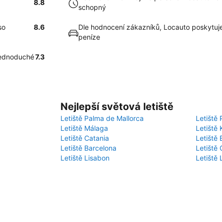
8.8
schopný
so
8.6
Dle hodnocení zákazníků, Locauto poskytuj
peníze
 jednoduché
7.3
Nejlepší světová letiště
Letiště Palma de Mallorca
Letiště 
Letiště Málaga
Letiště 
Letiště Catania
Letiště
Letiště Barcelona
Letiště 
Letiště Lisabon
Letiště