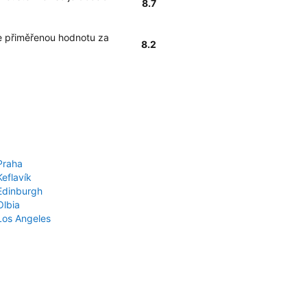
8.7
e přiměřenou hodnotu za
8.2
Praha
Keflavík
 Edinburgh
Olbia
 Los Angeles