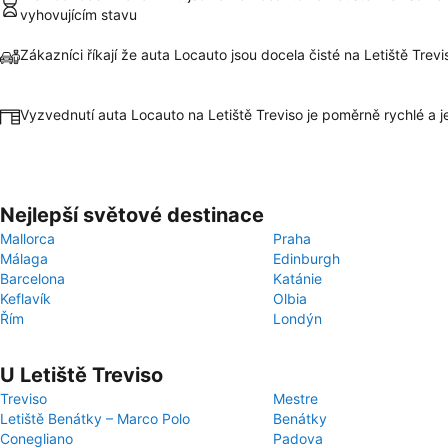
vyhovujícím stavu
Zákazníci říkají že auta Locauto jsou docela čisté na Letiště Trevi
Vyzvednutí auta Locauto na Letiště Treviso je poměrně rychlé a
Nejlepší světové destinace
Mallorca
Praha
Málaga
Edinburgh
Barcelona
Katánie
Keflavík
Olbia
Řím
Londýn
U Letiště Treviso
Treviso
Mestre
Letiště Benátky – Marco Polo
Benátky
Conegliano
Padova