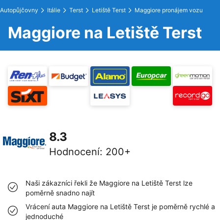
Autopůjčovny
Itálie
Terst
Letiště Terst
Maggiore pronájem vozu
Maggiore na Letiště Terst
8.3
Hodnocení
:
200+
Naši zákazníci řekli že Maggiore na Letiště Terst lze
poměrně snadno najít
Vrácení auta Maggiore na Letiště Terst je poměrně rychlé a
jednoduché