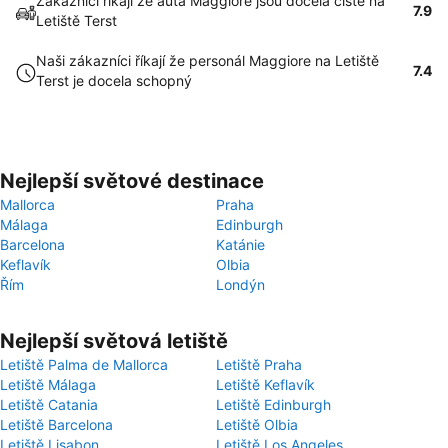
Zákazníci říkají že auta Maggiore jsou docela čisté na
7.9
Letiště Terst
Naši zákazníci říkají že personál Maggiore na Letiště
7.4
Terst je docela schopný
Nejlepší světové destinace
Mallorca
Praha
Málaga
Edinburgh
Barcelona
Katánie
Keflavík
Olbia
Řím
Londýn
Nejlepší světová letiště
Letiště Palma de Mallorca
Letiště Praha
Letiště Málaga
Letiště Keflavík
Letiště Catania
Letiště Edinburgh
Letiště Barcelona
Letiště Olbia
Letiště Lisabon
Letiště Los Angeles