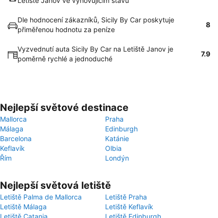
Letiště Janov ve vyhovujícím stavu
Dle hodnocení zákazníků, Sicily By Car poskytuje
8
přiměřenou hodnotu za peníze
Vyzvednutí auta Sicily By Car na Letiště Janov je
7.9
poměrně rychlé a jednoduché
Nejlepší světové destinace
Mallorca
Praha
Málaga
Edinburgh
Barcelona
Katánie
Keflavík
Olbia
Řím
Londýn
Nejlepší světová letiště
Letiště Palma de Mallorca
Letiště Praha
Letiště Málaga
Letiště Keflavík
Letiště Catania
Letiště Edinburgh