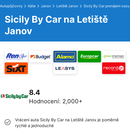
Autopůjčovny
Itálie
Janov
Letiště Janov
Sicily By Car pronájem vozu
Sicily By Car na Letiště
Janov
8.4
Hodnocení
:
2,000+
Vrácení auta Sicily By Car na Letiště Janov je poměrně
rychlé a jednoduché