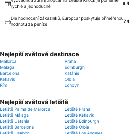
Vyzvednutí auta Europcar na Letiště Knock je poměrně
8.4
rychlé a jednoduché
Dle hodnocení zákazníků, Europcar poskytuje přiměřenou
7.4
hodnotu za peníze
Nejlepší světové destinace
Mallorca
Praha
Málaga
Edinburgh
Barcelona
Katánie
Keflavík
Olbia
Řím
Londýn
Nejlepší světová letiště
Letiště Palma de Mallorca
Letiště Praha
Letiště Málaga
Letiště Keflavík
Letiště Catania
Letiště Edinburgh
Letiště Barcelona
Letiště Olbia
Letiště Lisabon
Letiště Los Angeles