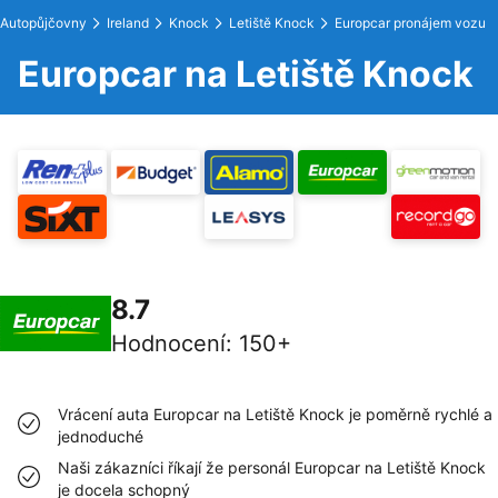
Autopůjčovny
Ireland
Knock
Letiště Knock
Europcar pronájem vozu
Europcar na Letiště Knock
8.7
Hodnocení
:
150+
Vrácení auta Europcar na Letiště Knock je poměrně rychlé a
jednoduché
Naši zákazníci říkají že personál Europcar na Letiště Knock
je docela schopný