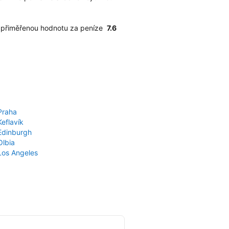
e přiměřenou hodnotu za peníze
7.6
Praha
Keflavík
 Edinburgh
Olbia
 Los Angeles