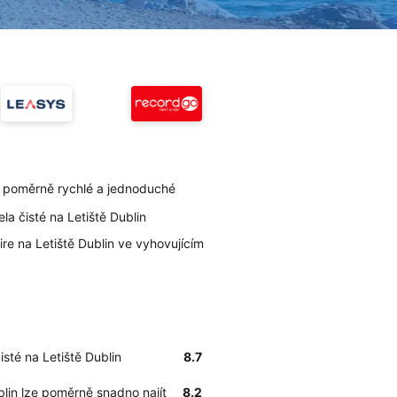
je poměrně rychlé a jednoduché
ela čisté na Letiště Dublin
re na Letiště Dublin ve vyhovujícím
isté na Letiště Dublin
8.7
ublin lze poměrně snadno najít
8.2