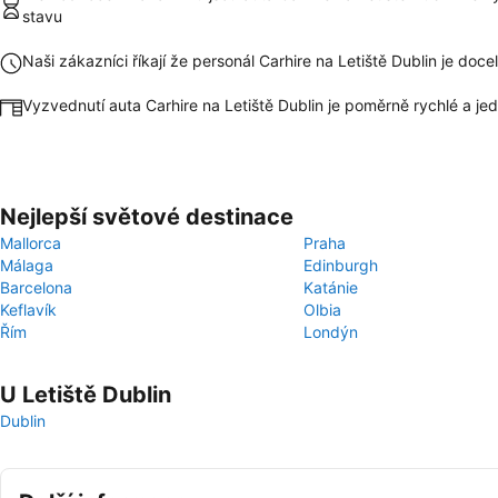
stavu
Naši zákazníci říkají že personál Carhire na Letiště Dublin je doc
Vyzvednutí auta Carhire na Letiště Dublin je poměrně rychlé a j
Nejlepší světové destinace
Mallorca
Praha
Málaga
Edinburgh
Barcelona
Katánie
Keflavík
Olbia
Řím
Londýn
U Letiště Dublin
Dublin