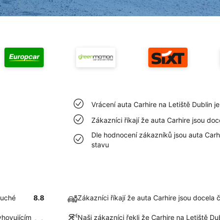
Vrácení auta Carhire na Letiště Dublin 
Zákazníci říkají že auta Carhire jsou doc
Dle hodnocení zákazníků jsou auta Carhi
stavu
duché
8.8
Zákazníci říkají že auta Carhire jsou docela č
yhovujícím
Naši zákazníci řekli že Carhire na Letiště D