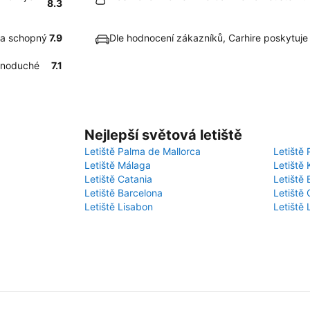
8.3
ela schopný
7.9
Dle hodnocení zákazníků, Carhire poskytuj
ednoduché
7.1
Nejlepší světová letiště
Letiště Palma de Mallorca
Letiště 
Letiště Málaga
Letiště 
Letiště Catania
Letiště
Letiště Barcelona
Letiště 
Letiště Lisabon
Letiště