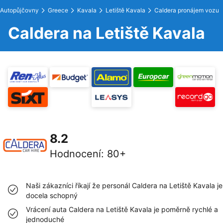
Autopůjčovny
Greece
Kavala
Letiště Kavala
Caldera pronájem vozu
Caldera na Letiště Kavala
8.2
Hodnocení
:
80+
Naši zákazníci říkají že personál Caldera na Letiště Kavala je
docela schopný
Vrácení auta Caldera na Letiště Kavala je poměrně rychlé a
jednoduché