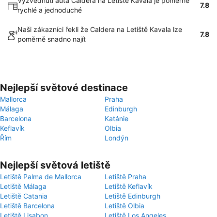
Vyzvednutí auta Caldera na Letiště Kavala je poměrně
7.8
rychlé a jednoduché
Naši zákazníci řekli že Caldera na Letiště Kavala lze
7.8
poměrně snadno najít
Nejlepší světové destinace
Mallorca
Praha
Málaga
Edinburgh
Barcelona
Katánie
Keflavík
Olbia
Řím
Londýn
Nejlepší světová letiště
Letiště Palma de Mallorca
Letiště Praha
Letiště Málaga
Letiště Keflavík
Letiště Catania
Letiště Edinburgh
Letiště Barcelona
Letiště Olbia
Letiště Lisabon
Letiště Los Angeles