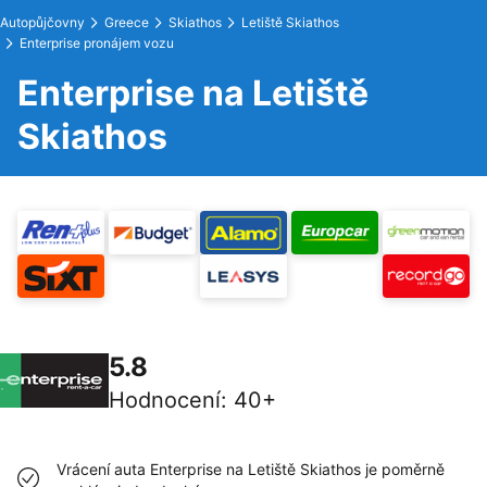
Autopůjčovny
Greece
Skiathos
Letiště Skiathos
Enterprise pronájem vozu
Enterprise na Letiště
Skiathos
5.8
Hodnocení
:
40+
Vrácení auta Enterprise na Letiště Skiathos je poměrně