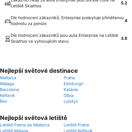
5.2
Letiště Skiathos
Dle hodnocení zákazníků, Enterprise poskytuje přiměřenou
4
hodnotu za peníze
Dle hodnocení zákazníků jsou auta Enterprise na Letiště
3.6
Skiathos ve vyhovujícím stavu
Nejlepší světové destinace
Mallorca
Praha
Málaga
Edinburgh
Barcelona
Katánie
Keflavík
Olbia
Řím
Londýn
Nejlepší světová letiště
Letiště Palma de Mallorca
Letiště Praha
Letiště Málaga
Letiště Keflavík