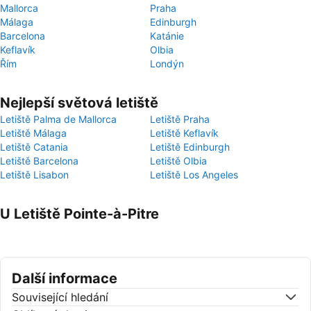
Mallorca
Praha
Málaga
Edinburgh
Barcelona
Katánie
Keflavík
Olbia
Řím
Londýn
Nejlepší světová letiště
Letiště Palma de Mallorca
Letiště Praha
Letiště Málaga
Letiště Keflavík
Letiště Catania
Letiště Edinburgh
Letiště Barcelona
Letiště Olbia
Letiště Lisabon
Letiště Los Angeles
U Letiště Pointe-à-Pitre
Další informace
Související hledání