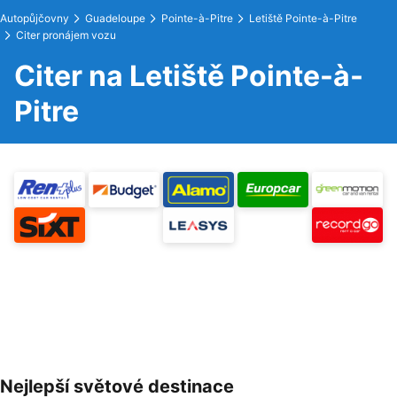
Autopůjčovny
Guadeloupe
Pointe-à-Pitre
Letiště Pointe-à-Pitre
Citer pronájem vozu
Citer na Letiště Pointe-à-
Pitre
Nejlepší světové destinace