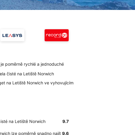
 je poměrně rychlé a jednoduché
ela čisté na Letiště Norwich
et na Letiště Norwich ve vyhovujícím
čisté na Letiště Norwich
9.7
orwich lze poměrně snadno najít
9.6