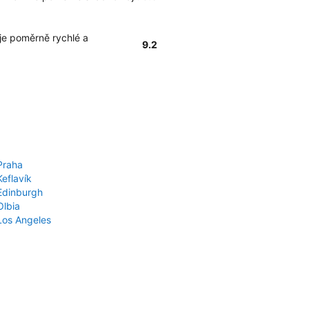
je poměrně rychlé a
9.2
Praha
Keflavík
 Edinburgh
Olbia
 Los Angeles