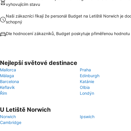
vyhovujícím stavu
Naši zákazníci říkají že personál Budget na Letiště Norwich je do
schopný
Dle hodnocení zákazníků, Budget poskytuje přiměřenou hodnotu
Nejlepší světové destinace
Mallorca
Praha
Málaga
Edinburgh
Barcelona
Katánie
Keflavík
Olbia
Řím
Londýn
U Letiště Norwich
Norwich
Ipswich
Cambridge