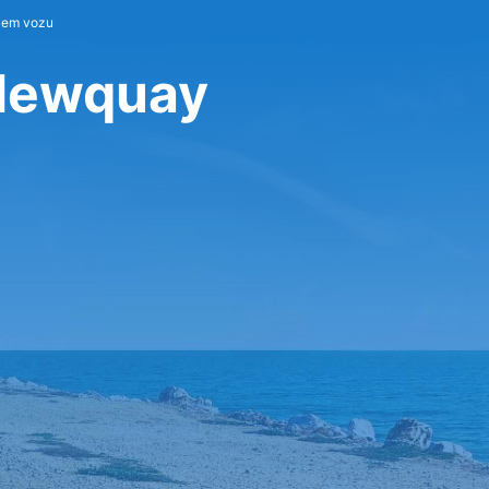
jem vozu
 Newquay