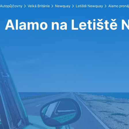
Autopůjčovny
Velká Británie
Newquay
Letiště Newquay
Alamo proná
Alamo na Letiště