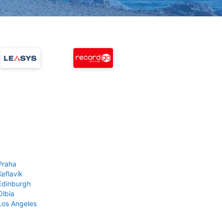
Praha
Keflavík
 Edinburgh
Olbia
 Los Angeles