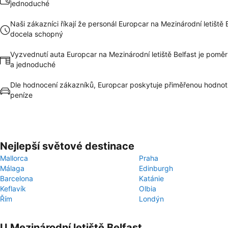
jednoduché
Naši zákazníci říkají že personál Europcar na Mezinárodní letiště B
docela schopný
Vyzvednutí auta Europcar na Mezinárodní letiště Belfast je poměr
a jednoduché
Dle hodnocení zákazníků, Europcar poskytuje přiměřenou hodnot
peníze
Nejlepší světové destinace
Mallorca
Praha
Málaga
Edinburgh
Barcelona
Katánie
Keflavík
Olbia
Řím
Londýn
U Mezinárodní letiště Belfast