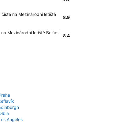
 čisté na Mezinárodní letiště
8.9
na Mezinárodní letiště Belfast
8.4
Praha
Keflavík
 Edinburgh
Olbia
 Los Angeles