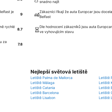
snadno najít
elfast je
Zákazníci říkají že auta Europcar jsou docela
9
Belfast
ně rychlé
Dle hodnocení zákazníků jsou auta Europcar 
8.7
ve vyhovujícím stavu
u za
7.8
Nejlepší světová letiště
Letiště Palma de Mallorca
Letiště 
Letiště Málaga
Letiště 
Letiště Catania
Letiště
Letiště Barcelona
Letiště 
Letiště Lisabon
Letiště