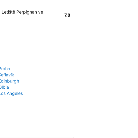
 Letiště Perpignan ve
7.8
Praha
Keflavík
 Edinburgh
Olbia
 Los Angeles