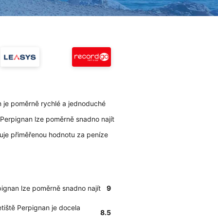
n je poměrně rychlé a jednoduché
ě Perpignan lze poměrně snadno najít
uje přiměřenou hodnotu za peníze
rpignan lze poměrně snadno najít
9
etiště Perpignan je docela
8.5