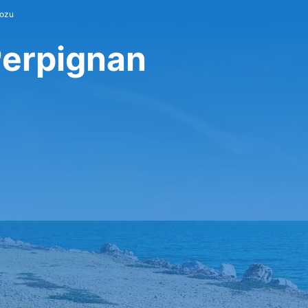
vozu
Perpignan