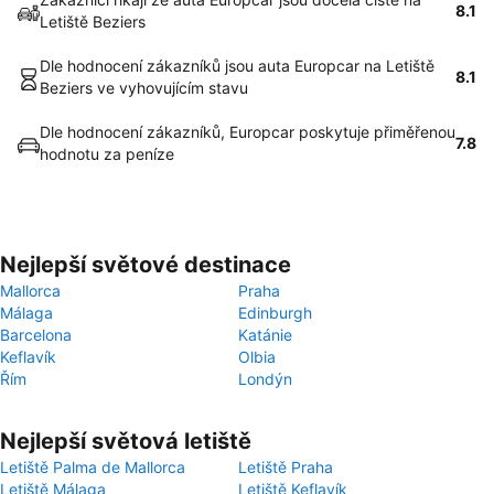
8.1
Letiště Beziers
Dle hodnocení zákazníků jsou auta Europcar na Letiště
8.1
Beziers ve vyhovujícím stavu
Dle hodnocení zákazníků, Europcar poskytuje přiměřenou
7.8
hodnotu za peníze
Nejlepší světové destinace
Mallorca
Praha
Málaga
Edinburgh
Barcelona
Katánie
Keflavík
Olbia
Řím
Londýn
Nejlepší světová letiště
Letiště Palma de Mallorca
Letiště Praha
Letiště Málaga
Letiště Keflavík