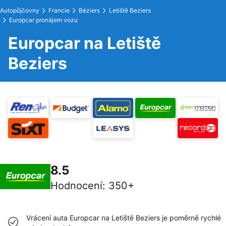
Autopůjčovny
Francie
Béziers
Letiště Beziers
Europcar pronájem vozu
Europcar na Letiště
Beziers
8.5
Hodnocení
:
350+
Vrácení auta Europcar na Letiště Beziers je poměrně rychlé