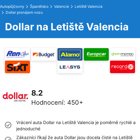
Autopůjčovny
Španělsko
Valencie
Letiště Valencia
Dollar pronájem vozu
Dollar na Letiště Valencia
8.2
Hodnocení
:
450+
Vrácení auta Dollar na Letiště Valencia je poměrně rychlé a
jednoduché
Zákazníci říkají že auta Dollar jsou docela čisté na Letiště