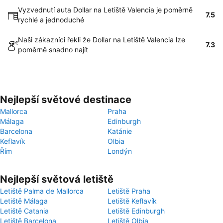
Vyzvednutí auta Dollar na Letiště Valencia je poměrně
7.5
rychlé a jednoduché
Naši zákazníci řekli že Dollar na Letiště Valencia lze
7.3
poměrně snadno najít
Nejlepší světové destinace
Mallorca
Praha
Málaga
Edinburgh
Barcelona
Katánie
Keflavík
Olbia
Řím
Londýn
Nejlepší světová letiště
Letiště Palma de Mallorca
Letiště Praha
Letiště Málaga
Letiště Keflavík
Letiště Catania
Letiště Edinburgh
Letiště Barcelona
Letiště Olbia