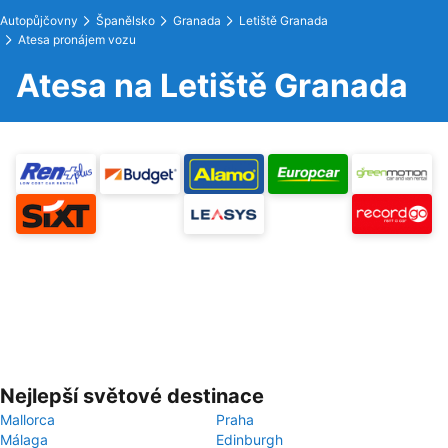
Autopůjčovny
Španělsko
Granada
Letiště Granada
Atesa pronájem vozu
Atesa na Letiště Granada
Nejlepší světové destinace
Mallorca
Praha
Málaga
Edinburgh