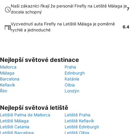
Naši zákazníci říkají že personál Firefly na Letiště Málaga je
7
docela schopný
Vyzvednutí auta Firefly na Letiště Málaga je poměrně
6.4
rychlé a jednoduché
Nejlepší světové destinace
Mallorca
Praha
Málaga
Edinburgh
Barcelona
Katánie
Keflavík
Olbia
Řím
Londýn
Nejlepší světová letiště
Letiště Palma de Mallorca
Letiště Praha
Letiště Málaga
Letiště Keflavík
Letiště Catania
Letiště Edinburgh
Letiště Barcelona
Letiště Olbia