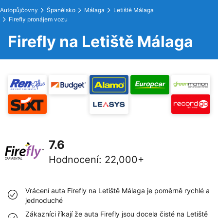
Autopůjčovny
Španělsko
Málaga
Letiště Málaga
Firefly pronájem vozu
Firefly na Letiště Málaga
7.6
Hodnocení
:
22,000+
Vrácení auta Firefly na Letiště Málaga je poměrně rychlé a
jednoduché
Zákazníci říkají že auta Firefly jsou docela čisté na Letiště