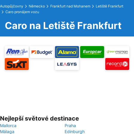
Autopůjčovny
Německo
Frankfurt nad Mohanem
Letiště Frankfurt
Caro pronájem vozu
Caro na Letiště Frankfurt
Nejlepší světové destinace
Mallorca
Praha
Málaga
Edinburgh