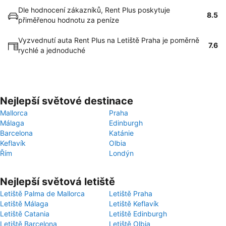
Dle hodnocení zákazníků, Rent Plus poskytuje
8.5
přiměřenou hodnotu za peníze
Vyzvednutí auta Rent Plus na Letiště Praha je poměrně
7.6
rychlé a jednoduché
Nejlepší světové destinace
Mallorca
Praha
Málaga
Edinburgh
Barcelona
Katánie
Keflavík
Olbia
Řím
Londýn
Nejlepší světová letiště
Letiště Palma de Mallorca
Letiště Praha
Letiště Málaga
Letiště Keflavík
Letiště Catania
Letiště Edinburgh
Letiště Barcelona
Letiště Olbia