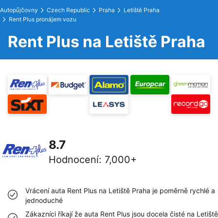
Autopůjčovny
Czech Republic
Praha
Letiště Praha
Rent Plus pronájem vozu
Rent Plus na Letiště Praha
8.7
Hodnocení
:
7,000+
Vrácení auta Rent Plus na Letiště Praha je poměrně rychlé a
jednoduché
Zákazníci říkají že auta Rent Plus jsou docela čisté na Letiště