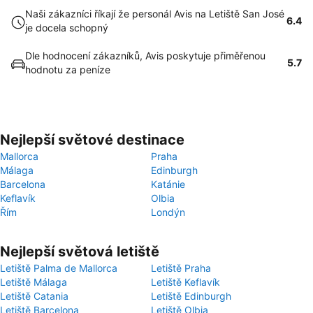
Naši zákazníci říkají že personál Avis na Letiště San José
6.4
je docela schopný
Dle hodnocení zákazníků, Avis poskytuje přiměřenou
5.7
hodnotu za peníze
Nejlepší světové destinace
Mallorca
Praha
Málaga
Edinburgh
Barcelona
Katánie
Keflavík
Olbia
Řím
Londýn
Nejlepší světová letiště
Letiště Palma de Mallorca
Letiště Praha
Letiště Málaga
Letiště Keflavík
Letiště Catania
Letiště Edinburgh
Letiště Barcelona
Letiště Olbia