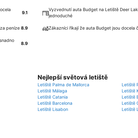
docela
Vyzvednutí auta Budget na Letiště Deer Lak
9.1
jednoduché
 za peníze
8.9
Zákazníci říkají že auta Budget jsou docela 
 snadno
8.9
Nejlepší světová letiště
Letiště Palma de Mallorca
Letiště 
Letiště Málaga
Letiště 
Letiště Catania
Letiště
Letiště Barcelona
Letiště 
Letiště Lisabon
Letiště