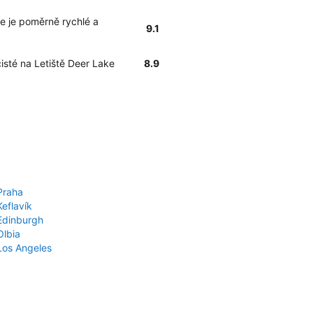
e je poměrně rychlé a
9.1
čisté na Letiště Deer Lake
8.9
Praha
Keflavík
 Edinburgh
Olbia
 Los Angeles