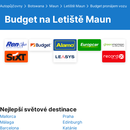
Autopůjčovny
Botswana
Maun
Letiště Maun
Budget pronájem vozu
Budget na Letiště Maun
Nejlepší světové destinace
Mallorca
Praha
Málaga
Edinburgh
Barcelona
Katánie