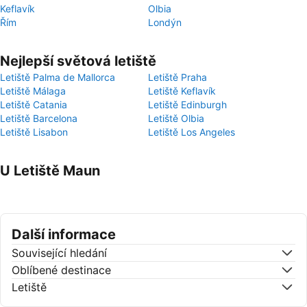
Keflavík
Olbia
Řím
Londýn
Nejlepší světová letiště
Letiště Palma de Mallorca
Letiště Praha
Letiště Málaga
Letiště Keflavík
Letiště Catania
Letiště Edinburgh
Letiště Barcelona
Letiště Olbia
Letiště Lisabon
Letiště Los Angeles
U Letiště Maun
Další informace
Související hledání
Oblíbené destinace
Letiště