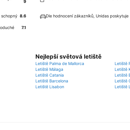
9
la schopný
8.6
Dle hodnocení zákazníků, Unidas poskytuje
dnoduché
7.1
Nejlepší světová letiště
Letiště Palma de Mallorca
Letiště 
Letiště Málaga
Letiště 
Letiště Catania
Letiště
Letiště Barcelona
Letiště 
Letiště Lisabon
Letiště