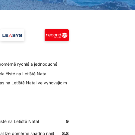
e poměrně rychlé a jednoduché
la čisté na Letiště Natal
as na Letiště Natal ve vyhovujícím
isté na Letiště Natal
9
tal lze poměrně snadno najít
8.8