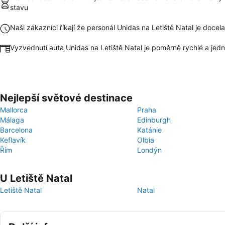
stavu
Naši zákazníci říkají že personál Unidas na Letiště Natal je doce
Vyzvednutí auta Unidas na Letiště Natal je poměrně rychlé a je
Nejlepší světové destinace
Mallorca
Praha
Málaga
Edinburgh
Barcelona
Katánie
Keflavík
Olbia
Řím
Londýn
U Letiště Natal
Letiště Natal
Natal