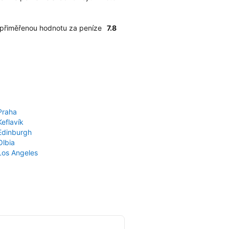
 přiměřenou hodnotu za peníze
7.8
Praha
Keflavík
 Edinburgh
Olbia
 Los Angeles