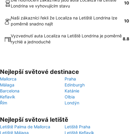
10
Londrina ve vyhovujícím stavu
Naši zákazníci řekli že Localiza na Letiště Londrina lze
10
poměrně snadno najít
Vyzvednutí auta Localiza na Letiště Londrina je poměrně
8.8
rychlé a jednoduché
Nejlepší světové destinace
Mallorca
Praha
Málaga
Edinburgh
Barcelona
Katánie
Keflavík
Olbia
Řím
Londýn
Nejlepší světová letiště
Letiště Palma de Mallorca
Letiště Praha
Letiště Málaga
Letiště Keflavík