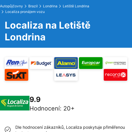
Autopůjčovny
Brazil
Londrina
Letiště Londrina
Localiza pronájem vozu
Localiza na Letiště
Londrina
9.9
Hodnocení
:
20+
Dle hodnocení zákazníků, Localiza poskytuje přiměřenou