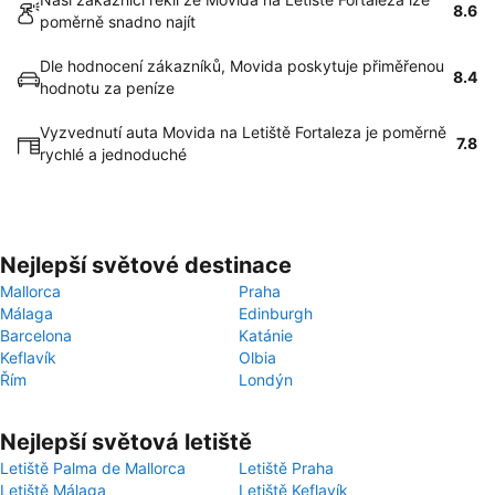
8.6
poměrně snadno najít
Dle hodnocení zákazníků, Movida poskytuje přiměřenou
8.4
hodnotu za peníze
Vyzvednutí auta Movida na Letiště Fortaleza je poměrně
7.8
rychlé a jednoduché
Nejlepší světové destinace
Mallorca
Praha
Málaga
Edinburgh
Barcelona
Katánie
Keflavík
Olbia
Řím
Londýn
Nejlepší světová letiště
Letiště Palma de Mallorca
Letiště Praha
Letiště Málaga
Letiště Keflavík