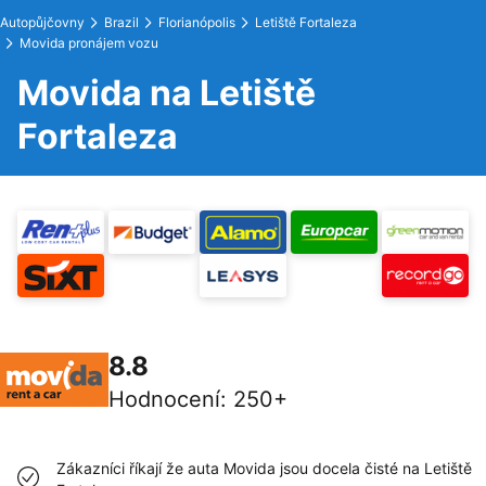
Autopůjčovny
Brazil
Florianópolis
Letiště Fortaleza
Movida pronájem vozu
Movida na Letiště
Fortaleza
8.8
Hodnocení
:
250+
Zákazníci říkají že auta Movida jsou docela čisté na Letiště