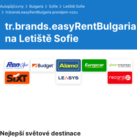
Autopůjčovny
Bulgaria
Sofie
Letiště Sofie
tr.brands.easyRentBulgaria pronájem vozu
tr.brands.easyRentBulgaria
na Letiště Sofie
Nejlepší světové destinace