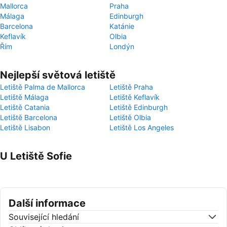
Mallorca
Praha
Málaga
Edinburgh
Barcelona
Katánie
Keflavík
Olbia
Řím
Londýn
Nejlepší světová letiště
Letiště Palma de Mallorca
Letiště Praha
Letiště Málaga
Letiště Keflavík
Letiště Catania
Letiště Edinburgh
Letiště Barcelona
Letiště Olbia
Letiště Lisabon
Letiště Los Angeles
U Letiště Sofie
Další informace
Související hledání