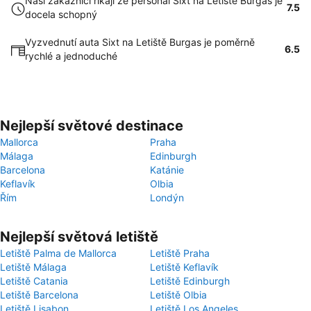
Naši zákazníci říkají že personál Sixt na Letiště Burgas je
7.5
docela schopný
Vyzvednutí auta Sixt na Letiště Burgas je poměrně
6.5
rychlé a jednoduché
Nejlepší světové destinace
Mallorca
Praha
Málaga
Edinburgh
Barcelona
Katánie
Keflavík
Olbia
Řím
Londýn
Nejlepší světová letiště
Letiště Palma de Mallorca
Letiště Praha
Letiště Málaga
Letiště Keflavík
Letiště Catania
Letiště Edinburgh
Letiště Barcelona
Letiště Olbia
Letiště Lisabon
Letiště Los Angeles