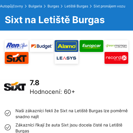
Autopůjčovny
Bulgaria
Burgas
Letiště Burgas
Sixt pronájem vozu
Sixt na Letiště Burgas
7.8
Hodnocení
:
60+
Naši zákazníci řekli že Sixt na Letiště Burgas lze poměrně
snadno najít
Zákazníci říkají že auta Sixt jsou docela čisté na Letiště
Burgas