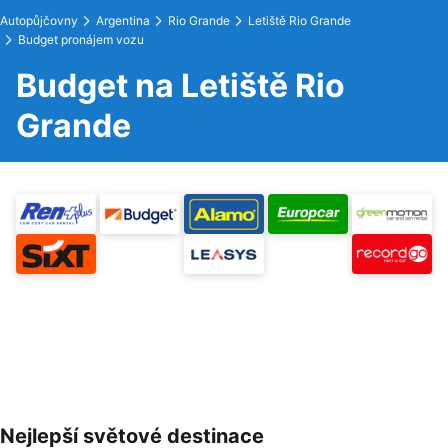
Autopůjčovny
Argentina
Rio Grande
Letiště Rio Grande
Budget pronájem vozu
Budget na Letiště Rio
Grande
Nejlepší světové destinace