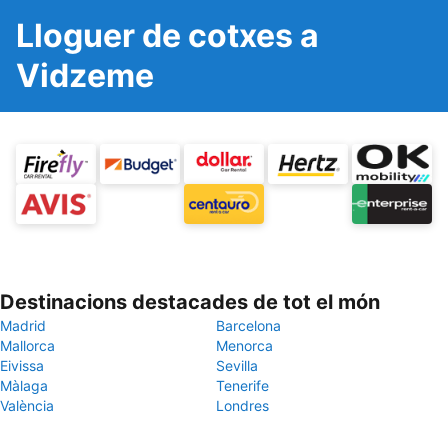
Lloguer de cotxes a
Vidzeme
Destinacions destacades de tot el món
Madrid
Barcelona
Mallorca
Menorca
Eivissa
Sevilla
Màlaga
Tenerife
València
Londres