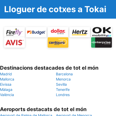
Lloguer de cotxes a Tokai
Destinacions destacades de tot el món
Madrid
Barcelona
Mallorca
Menorca
Eivissa
Sevilla
Màlaga
Tenerife
València
Londres
Aeroports destacats de tot el món
Aeroport de Palma de Mallorca
Aeroport de Menorca