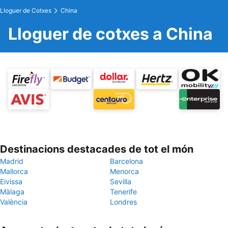
Lloguer de Cotxes
China
Lloguer de cotxes a China
Destinacions destacades de tot el món
Madrid
Barcelona
Mallorca
Menorca
Eivissa
Sevilla
Màlaga
Tenerife
València
Londres