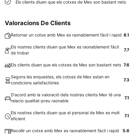
Els clients diuen que els cotxes de Mex son bastant nets
Valoracions De Clients
Retornar un cotxe amb Mex es raonablement fàcil i rapid
8.1
Els nostres clients diuen que Mex es raonablement fàcil
7.7
de trobar
Els clients diuen que els cotxes de Mex son bastant nets
7.6
Segons les enquestes, els cotxes de Mex estan en
7.3
condicions satisfactòries
D'acord amb la valoració dels nostres clients Mex té una
7.1
relacio qualitat-preu raonable
Els nostres clients diuen que el personal de Mex es molt
7.1
eficient
Recollir un cotxe amb Mex es raonablement fàcil i rapid
5.6