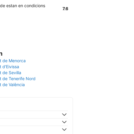
rde estan en condicions
7.6
n
t de Menorca
 d'Eivissa
 de Sevilla
t de Tenerife Nord
t de València