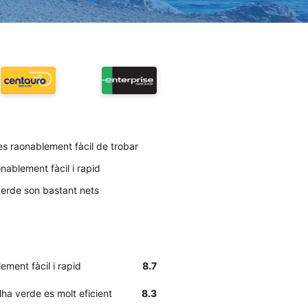
 es raonablement fàcil de trobar
nablement fàcil i rapid
 verde son bastant nets
ment fàcil i rapid
8.7
lha verde es molt eficient
8.3