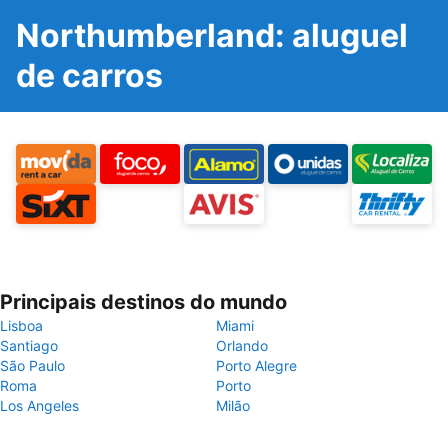
Northumberland: aluguel
de carros
Principais destinos do mundo
Lisboa
Miami
Santiago
Orlando
São Paulo
Porto Alegre
Roma
Porto
Los Angeles
Milão