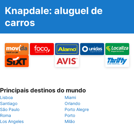
Knapdale: aluguel de
carros
Principais destinos do mundo
Lisboa
Miami
Santiago
Orlando
São Paulo
Porto Alegre
Roma
Porto
Los Angeles
Milão