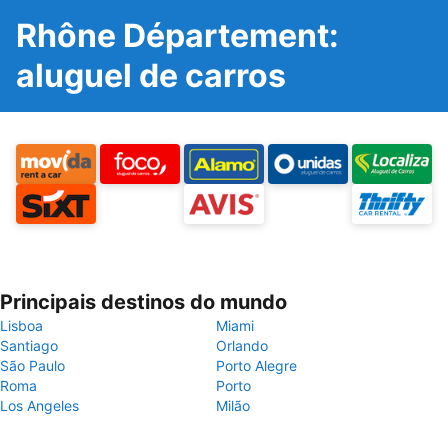
Rhône Département:
aluguel de carros
Principais destinos do mundo
Lisboa
Miami
Santiago
Orlando
São Paulo
Porto Alegre
Roma
Porto
Los Angeles
Milão