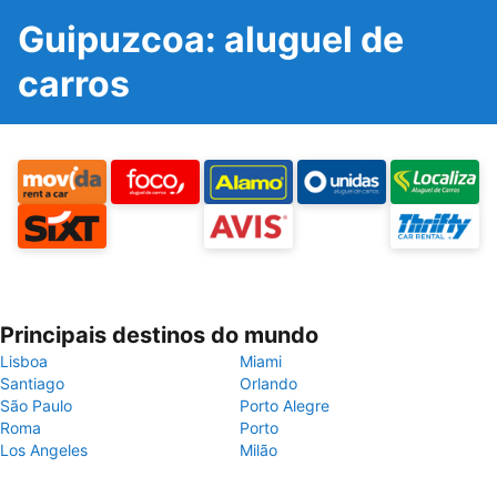
Guipuzcoa: aluguel de
carros
Principais destinos do mundo
Lisboa
Miami
Santiago
Orlando
São Paulo
Porto Alegre
Roma
Porto
Los Angeles
Milão