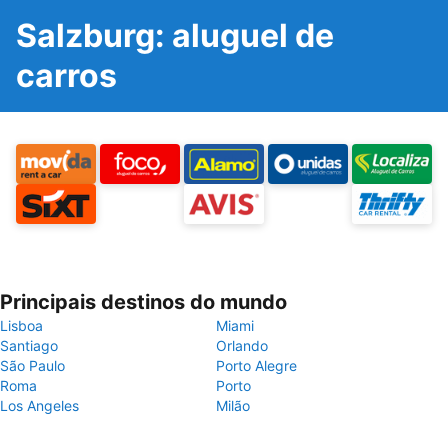
Salzburg: aluguel de
carros
Principais destinos do mundo
Lisboa
Miami
Santiago
Orlando
São Paulo
Porto Alegre
Roma
Porto
Los Angeles
Milão